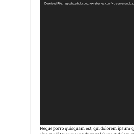
Player
Download File: http://healthplusdev.next-themes.com/wp-content/uplo
Neque porro quisquam est, qui dolorem ipsum qui