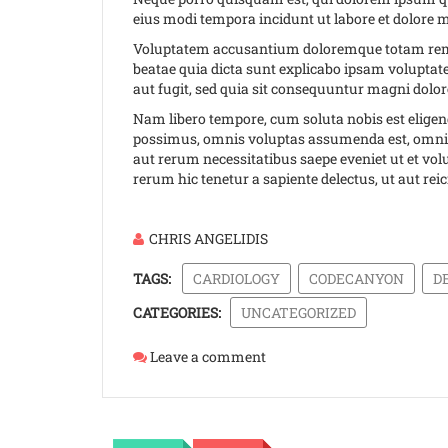
eius modi tempora incidunt ut labore et dolore
Voluptatem accusantium doloremque totam rem ape
beatae quia dicta sunt explicabo ipsam volupta
aut fugit, sed quia sit consequuntur magni dolor
Nam libero tempore, cum soluta nobis est elige
possimus, omnis voluptas assumenda est, omnis 
aut rerum necessitatibus saepe eveniet ut et vo
rerum hic tenetur a sapiente delectus, ut aut rei
CHRIS ANGELIDIS
TAGS:
CARDIOLOGY
CODECANYON
D
CATEGORIES:
UNCATEGORIZED
Leave a comment