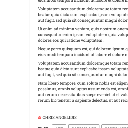
eius modi tempora incidunt ut labore et dolore
Voluptatem accusantium doloremque totam rem ape
beatae quia dicta sunt explicabo ipsam volupta
aut fugit, sed quia sit consequuntur magni dolor
Ut enim ad minima veniam, quis nostrum onem ul
consequatur enim ipsam voluptatem quia volupta
dolores eos qui ratione voluptatem.
Neque porro quisquam est, qui dolorem ipsum qui
eius modi tempora incidunt ut labore et dolore
Voluptatem accusantium doloremque totam rem ape
beatae quia dicta sunt explicabo ipsam volupta
aut fugit, sed quia sit consequuntur magni dolor
Nam libero tempore, cum soluta nobis est elige
possimus, omnis voluptas assumenda est, omnis 
aut rerum necessitatibus saepe eveniet ut et vo
rerum hic tenetur a sapiente delectus, ut aut rei
CHRIS ANGELIDIS