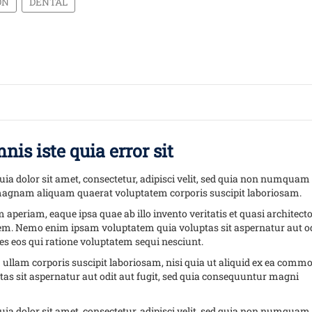
ON
DENTAL
nis iste quia error sit
a dolor sit amet, consectetur, adipisci velit, sed quia non numquam
 magnam aliquam quaerat voluptatem corporis suscipit laboriosam.
riam, eaque ipsa quae ab illo invento veritatis et quasi architect
tem. Nemo enim ipsam voluptatem quia voluptas sit aspernatur aut o
es eos qui ratione voluptatem sequi nesciunt.
lam corporis suscipit laboriosam, nisi quia ut aliquid ex ea commo
s sit aspernatur aut odit aut fugit, sed quia consequuntur magni
a dolor sit amet, consectetur, adipisci velit, sed quia non numquam