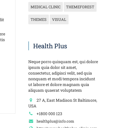
MEDICAL CLINIC
THEMEFOREST
o
dit
THEMES
VISUAL
ere
tis
Health Plus
Neque porro quisquam est, qui dolore
ipsum quia dolor sit amet,
consectetur, adipisci velit, sed quia
nonquam et modi tempora incidunt
ut labore et dolore magnam quia
aliquam quaerat voluptatem
27 A, East Madison St Baltimore,
USA
+1800 000 123
healthplus@info.com