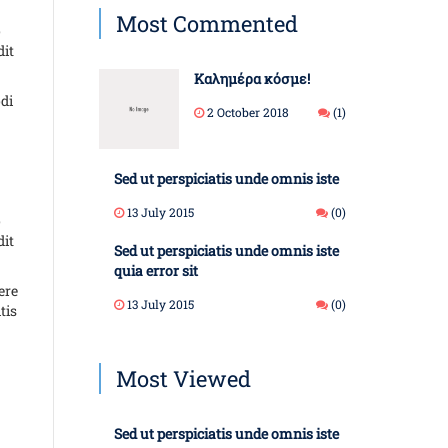
Most Commented
o
dit
Καλημέρα κόσμε!
di
2 October 2018
(1)
Sed ut perspiciatis unde omnis iste
13 July 2015
(0)
o
dit
Sed ut perspiciatis unde omnis iste
quia error sit
ere
13 July 2015
(0)
tis
Most Viewed
Sed ut perspiciatis unde omnis iste