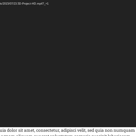
ads/2015/07/23.5D-Project-HD.mp4?_=1
a dolor sit amet, consectetur, adipisci velit, sed quia non numquam