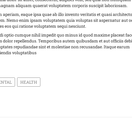
 magnam aliquam quaerat voluptatem corporis suscipit laboriosam.
riam, eaque ipsa quae ab illo invento veritatis et quasi architect
tem. Nemo enim ipsam voluptatem quia voluptas sit aspernatur aut o
es eos qui ratione voluptatem sequi nesciunt.
ndi optio cumque nihil impedit quo minus id quod maxime placeat fac
dolor repellendus. Temporibus autem quibusdam et aut officiis debi
luptates repudiandae sint et molestiae non recusandae. Itaque earum
ciendis voluptatibus
ENTAL
HEALTH