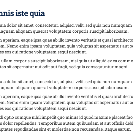
nis iste quia
a dolor sit amet, consectetur, adipisci velit, sed quia non numquam
 magnam aliquam quaerat voluptatem corporis suscipit laboriosam.
riam, eaque ipsa quae ab illo invento veritatis et quasi architect
tem. Nemo enim ipsam voluptatem quia voluptas sit aspernatur aut o
es eos qui ratione voluptatem sequi nesciunt.
lam corporis suscipit laboriosam, nisi quia ut aliquid ex ea commo
s sit aspernatur aut odit aut fugit, sed quia consequuntur magni
a dolor sit amet, consectetur, adipisci velit, sed quia non numquam
 magnam aliquam quaerat voluptatem corporis suscipit laboriosam.
riam, eaque ipsa quae ab illo invento veritatis et quasi architect
tem. Nemo enim ipsam voluptatem quia voluptas sit aspernatur aut o
es eos qui ratione voluptatem sequi nesciunt.
ndi optio cumque nihil impedit quo minus id quod maxime placeat fac
dolor repellendus. Temporibus autem quibusdam et aut officiis debi
luptates repudiandae sint et molestiae non recusandae. Itaque earum