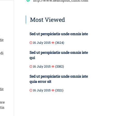
http://www.healthplus_clinic.com
Most Viewed
Sed ut perspiciatis unde omnis iste
o
dit
16 July 2015
(3624)
Sed ut perspiciatis unde omnis iste
di
qui
16 July 2015
(3382)
Sed ut perspiciatis unde omnis iste
quia error sit
o
dit
16 July 2015
(3321)
ere
tis