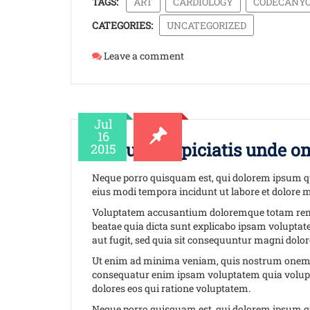
TAGS:
ART
CARDIOLOGY
CODECANY
CATEGORIES:
UNCATEGORIZED
Leave a comment
Jul
16
Sed ut perspiciatis unde om
2015
Neque porro quisquam est, qui dolorem ipsum qui
eius modi tempora incidunt ut labore et dolore
Voluptatem accusantium doloremque totam rem ape
beatae quia dicta sunt explicabo ipsam volupta
aut fugit, sed quia sit consequuntur magni dolor
Ut enim ad minima veniam, quis nostrum onem ul
consequatur enim ipsam voluptatem quia volupta
dolores eos qui ratione voluptatem.
Neque porro quisquam est, qui dolorem ipsum qui