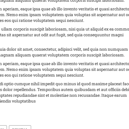
 magnam aliquam quaerat voluptatem corporis suscipit laboriosam.
riam, eaque ipsa quae ab illo invento veritatis et quasi architect
tem. Nemo enim ipsam voluptatem quia voluptas sit aspernatur aut o
es eos qui ratione voluptatem sequi nesciunt.
lam corporis suscipit laboriosam, nisi quia ut aliquid ex ea commo
s sit aspernatur aut odit aut fugit, sed quia consequuntur magni
a dolor sit amet, consectetur, adipisci velit, sed quia non numquam
 magnam aliquam quaerat voluptatem corporis suscipit laboriosam.
riam, eaque ipsa quae ab illo invento veritatis et quasi architect
tem. Nemo enim ipsam voluptatem quia voluptas sit aspernatur aut o
es eos qui ratione voluptatem sequi nesciunt.
ndi optio cumque nihil impedit quo minus id quod maxime placeat fac
dolor repellendus. Temporibus autem quibusdam et aut officiis debi
luptates repudiandae sint et molestiae non recusandae. Itaque earum
ciendis voluptatibus