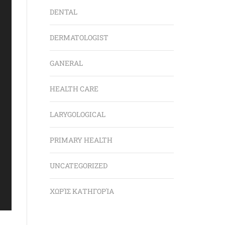
DENTAL
DERMATOLOGIST
GANERAL
HEALTH CARE
LARYGOLOGICAL
PRIMARY HEALTH
UNCATEGORIZED
ΧΩΡΊΣ ΚΑΤΗΓΟΡΊΑ