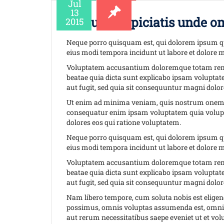
Jul
13
Sed ut perspiciatis unde om
2015
Neque porro quisquam est, qui dolorem ipsum qui
eius modi tempora incidunt ut labore et dolore
Voluptatem accusantium doloremque totam rem ape
beatae quia dicta sunt explicabo ipsam volupta
aut fugit, sed quia sit consequuntur magni dolor
Ut enim ad minima veniam, quis nostrum onem ul
consequatur enim ipsam voluptatem quia volupta
dolores eos qui ratione voluptatem.
Neque porro quisquam est, qui dolorem ipsum qui
eius modi tempora incidunt ut labore et dolore
Voluptatem accusantium doloremque totam rem ape
beatae quia dicta sunt explicabo ipsam volupta
aut fugit, sed quia sit consequuntur magni dolor
Nam libero tempore, cum soluta nobis est elige
possimus, omnis voluptas assumenda est, omnis 
aut rerum necessitatibus saepe eveniet ut et vo