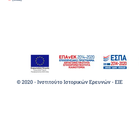
© 2020 - Ινστιτούτο Ιστορικών Ερευνών - EIE