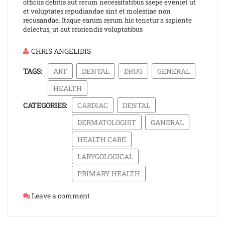
officiis debitis aut rerum necessitatibus saepe eveniet ut
et voluptates repudiandae sint et molestiae non
recusandae. Itaque earum rerum hic tenetur a sapiente
delectus, ut aut reiciendis voluptatibus
CHRIS ANGELIDIS
TAGS:
ART
DENTAL
DRUG
GENERAL
HEALTH
CATEGORIES:
CARDIAC
DENTAL
DERMATOLOGIST
GANERAL
HEALTH CARE
LARYGOLOGICAL
PRIMARY HEALTH
Leave a comment