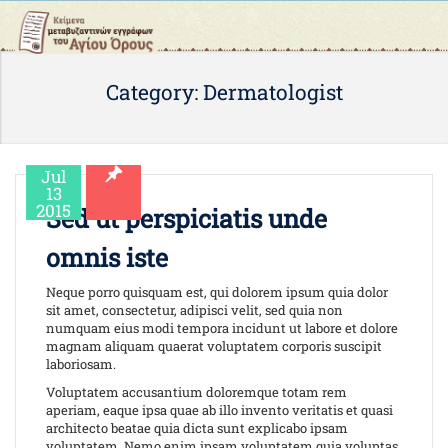
Category: Dermatologist
Jul
13
2015
Sed ut perspiciatis unde
omnis iste
Neque porro quisquam est, qui dolorem ipsum quia dolor
sit amet, consectetur, adipisci velit, sed quia non
numquam eius modi tempora incidunt ut labore et dolore
magnam aliquam quaerat voluptatem corporis suscipit
laboriosam.
Voluptatem accusantium doloremque totam rem
aperiam, eaque ipsa quae ab illo invento veritatis et quasi
architecto beatae quia dicta sunt explicabo ipsam
voluptatem. Nemo enim ipsam voluptatem quia voluptas