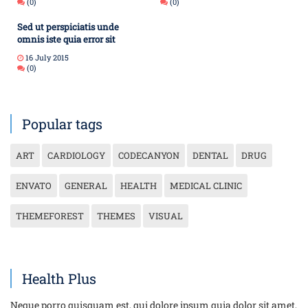
(0)
(0)
Sed ut perspiciatis unde
omnis iste quia error sit
16 July 2015
(0)
Popular tags
ART
CARDIOLOGY
CODECANYON
DENTAL
DRUG
ENVATO
GENERAL
HEALTH
MEDICAL CLINIC
THEMEFOREST
THEMES
VISUAL
Health Plus
Neque porro quisquam est, qui dolore ipsum quia dolor sit amet,