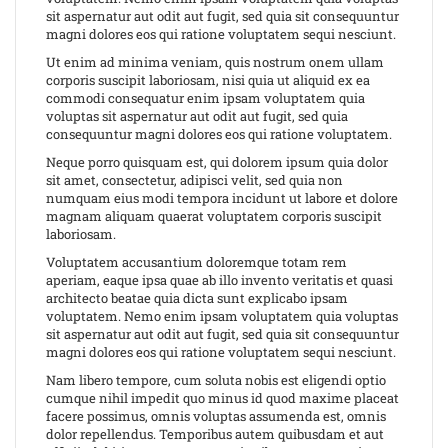
sit aspernatur aut odit aut fugit, sed quia sit consequuntur
magni dolores eos qui ratione voluptatem sequi nesciunt.
Ut enim ad minima veniam, quis nostrum onem ullam
corporis suscipit laboriosam, nisi quia ut aliquid ex ea
commodi consequatur enim ipsam voluptatem quia
voluptas sit aspernatur aut odit aut fugit, sed quia
consequuntur magni dolores eos qui ratione voluptatem.
Neque porro quisquam est, qui dolorem ipsum quia dolor
sit amet, consectetur, adipisci velit, sed quia non
numquam eius modi tempora incidunt ut labore et dolore
magnam aliquam quaerat voluptatem corporis suscipit
laboriosam.
Voluptatem accusantium doloremque totam rem
aperiam, eaque ipsa quae ab illo invento veritatis et quasi
architecto beatae quia dicta sunt explicabo ipsam
voluptatem. Nemo enim ipsam voluptatem quia voluptas
sit aspernatur aut odit aut fugit, sed quia sit consequuntur
magni dolores eos qui ratione voluptatem sequi nesciunt.
Nam libero tempore, cum soluta nobis est eligendi optio
cumque nihil impedit quo minus id quod maxime placeat
facere possimus, omnis voluptas assumenda est, omnis
dolor repellendus. Temporibus autem quibusdam et aut