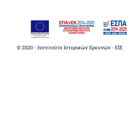
© 2020 - Ινστιτούτο Ιστορικών Ερευνών - EIE