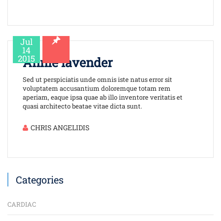
Jul
14
2015
Annie lavender
Sed ut perspiciatis unde omnis iste natus error sit
voluptatem accusantium doloremque totam rem
aperiam, eaque ipsa quae ab illo inventore veritatis et
quasi architecto beatae vitae dicta sunt.
CHRIS ANGELIDIS
Categories
CARDIAC